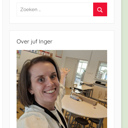
Zoeken
naar:
Zoeken
Over juf Inger