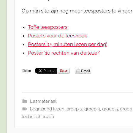
Op mijn site zijn nog meer leesposters te vinden.
Toffe leesposters
Posters voor de leeshoek
Posters ’15 minuten lezen per dag’
Poster ’10 rechten van de lezer’
Lesmateriaal
begrijpend lezen
,
groep 3
,
groep 4
,
groep 5
,
groep
technisch lezen