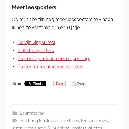
Meer leesposters
Op mijn site zijn nog meer leesposters te vinden.
Ik heb ze verzameld in een lijstje:
De vijf-vinger-test
Toffe leesposters
Posters ’15 minuten lezen per dag’
Poster ’10 rechten van de lezer’
Lesmateriaal
inrichting klaslokaal
,
leeshoek
,
leesonderwijs
,
lezen
,
organisatie & inrichting
,
posters
,
quotes