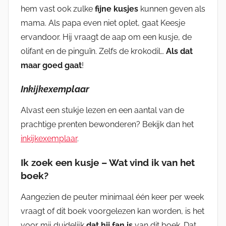
hem vast ook zulke
fijne kusjes
kunnen geven als
mama. Als papa even niet oplet, gaat Keesje
ervandoor. Hij vraagt de aap om een kusje, de
olifant en de pinguïn. Zelfs de krokodil…
Als dat
maar goed gaat
!
Inkijkexemplaar
Alvast een stukje lezen en een aantal van de
prachtige prenten bewonderen? Bekijk dan het
inkijkexemplaar
.
Ik zoek een kusje – Wat vind ik van het
boek?
Aangezien de peuter minimaal één keer per week
vraagt of dit boek voorgelezen kan worden, is het
voor mij duidelijk
dat hij fan is
van dit boek. Dat