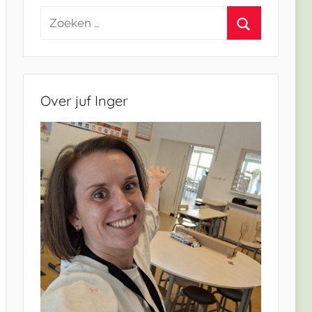
Zoeken
naar:
Zoeken
Over juf Inger