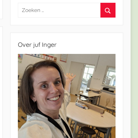
Zoeken
naar:
Zoeken
Over juf Inger