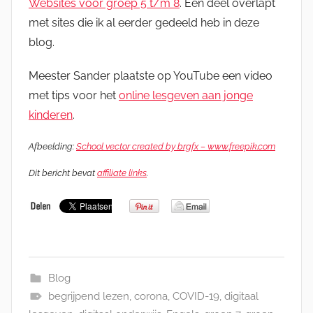
Websites voor groep 5 t/m 8
. Een deel overlapt
met sites die ik al eerder gedeeld heb in deze
blog.
Meester Sander plaatste op YouTube een video
met tips voor het
online lesgeven aan jonge
kinderen
.
Afbeelding:
School vector created by brgfx – www.freepik.com
Dit bericht bevat
affiliate links
.
Blog
begrijpend lezen
,
corona
,
COVID-19
,
digitaal