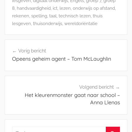
lesgeven
,
digitaal onderwijs
,
Engels
,
groep 7
,
groep
8
,
handvaardigheid
,
ict
,
lezen
,
onderwijs op afstand
,
rekenen
,
spelling
,
taal
,
technisch lezen
,
thuis
lesgeven
,
thuisonderwijs
,
wereldoriëntatie
Bericht
Vorig bericht
navigatie
Opeens geheim agent – Tom McLaughlin
Volgend bericht
Het kleurenmonster gaat naar school –
Anna Llenas
Zoeken