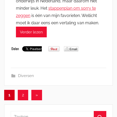
onderwijs in Nederland, maar daarom niet
minder leuk. Het
stappenplan om sorry te
zeggen
is één van mijn favorieten. Wellicht
moet ik daar eens een vertaling van maken.
Verder lezen
Diversen
Berichten
Volgende
1
2
»
berichten
paginering
Zoeken