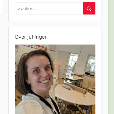
Zoeken
naar:
Zoeken
Over juf Inger