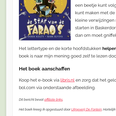
een beetje kunt volg
kunt maken met de p
kleine verwijzingen
starten in Baskerdor
dan om moet gniffe
Het lettertype en de korte hoofdstukken
helpen
boek is naar mijn mening goed zelf te lezen do
Het boek aanschaffen
Koop het e-book via
libris.nl
en zorg dat het geld
bol.com via onderstaande afbeelding.
Dit bericht bevat
affiliate links
.
Het boek kreeg ik opgestuurd door
Uitgeverij De Fontein
. Hartelij