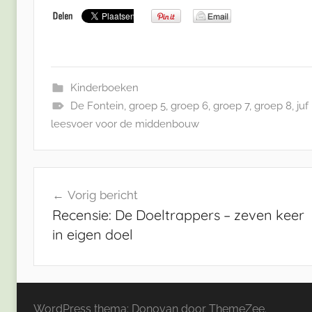
Kinderboeken
De Fontein
,
groep 5
,
groep 6
,
groep 7
,
groep 8
,
juf
leesvoer voor de middenbouw
Bericht
Vorig bericht
navigatie
Recensie: De Doeltrappers – zeven keer
in eigen doel
WordPress thema: Donovan door ThemeZee.