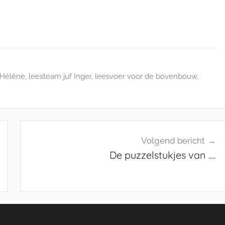
 Hélène
,
leesteam juf Inger
,
leesvoer voor de bovenbouw
,
Volgend bericht
De puzzelstukjes van ….