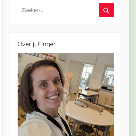
Zoeken
naar:
Zoeken
Over juf Inger