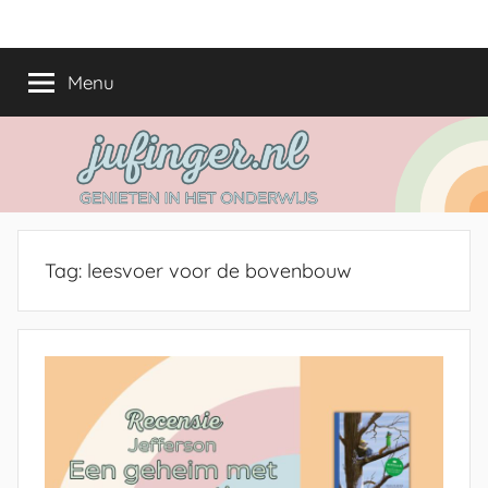
Ga
jufinger.nl
Genieten
naar
in
de
Menu
het
inhoud
onderwijs
Tag:
leesvoer voor de bovenbouw