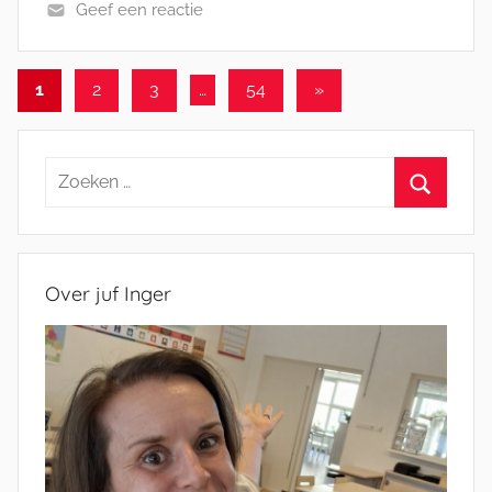
Geef een reactie
Berichten
Volgende
1
2
3
…
54
»
berichten
paginering
Zoeken
naar:
Zoeken
Over juf Inger