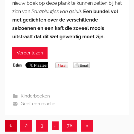
nieuw boek op deze plank te kunnen zetten bij het
zien van
Parapluutjes van geluk
.
Een bundel vol
met gedichten over de verschillende
seizoenen en een kaft die zoveel moois
uitstraalt dat dit wel geweldig moet zijn.
Verder lezen
Kinderboeken
Geef een reactie
Berichten
Volgende
1
2
3
…
78
»
berichten