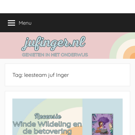
Ga
jufinger.nl
Genieten
naar
in
de
Menu
het
inhoud
onderwijs
Tag:
leesteam juf Inger