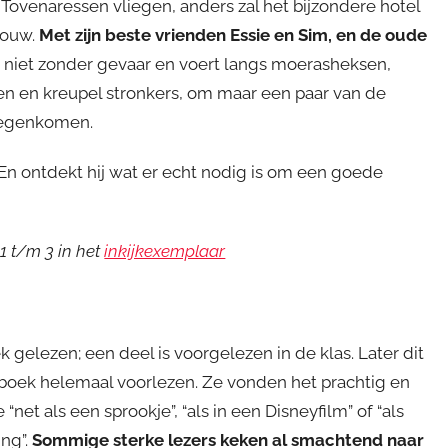
venaressen vliegen, anders zal het bijzondere hotel
bouw.
Met zijn beste vrienden Essie en Sim, en de oude
d niet zonder gevaar en voert langs moerasheksen,
en en kreupel stronkers, om maar een paar van de
 tegenkomen.
En ontdekt hij wat er echt nodig is om een goede
1 t/m 3 in het
inkijkexemplaar
k gelezen; een deel is voorgelezen in de klas. Later dit
t boek helemaal voorlezen. Ze vonden het prachtig en
“net als een sprookje”, “als in een Disneyfilm” of “als
ing”.
Sommige sterke lezers keken al smachtend naar