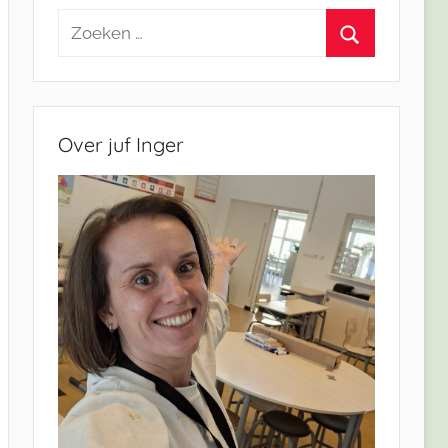
Zoeken
naar:
Zoeken
Over juf Inger