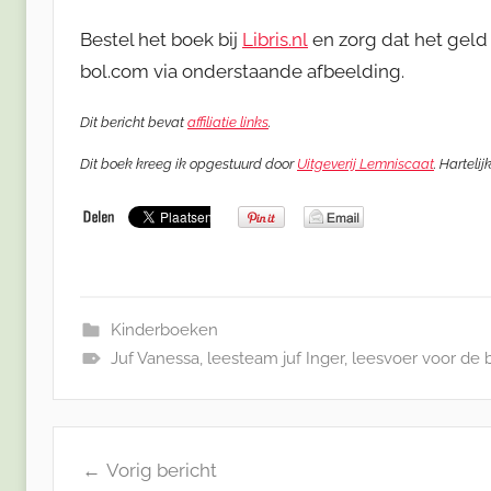
Bestel het boek bij
Libris.nl
en zorg dat het geld 
bol.com via onderstaande afbeelding.
Dit bericht bevat
affiliatie links
.
Dit boek kreeg ik opgestuurd door
Uitgeverij Lemniscaat
. Harteli
Kinderboeken
Juf Vanessa
,
leesteam juf Inger
,
leesvoer voor de
Bericht
Vorig bericht
navigatie