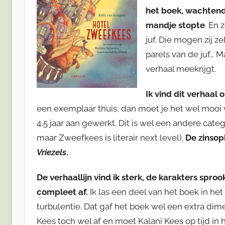
het boek, wachtend 
mandje stopte
. En 
juf. Die mogen zij z
parels van de juf… M
verhaal meekrijgt.
Ik vind dit verhaal
een exemplaar thuis, dan moet je het wel mooi vi
4,5 jaar aan gewerkt. Dit is wel een andere cate
maar Zweefkees is literair next level).
De zinsop
Vriezels
.
De verhaallijn vind ik sterk, de karakters spro
compleet af.
Ik las een deel van het boek in he
turbulentie. Dat gaf het boek wel een extra dim
Kees toch wel af en moet Kalani Kees op tijd in