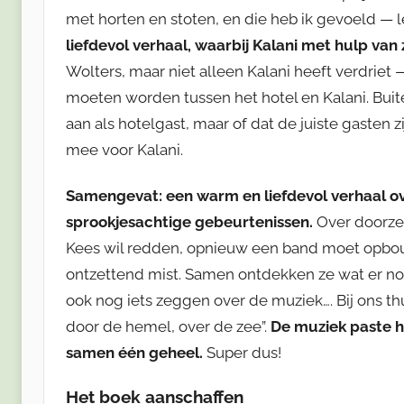
met horten en stoten, en die heb ik gevoeld — let
liefdevol verhaal, waarbij Kalani met hulp van 
Wolters, maar niet alleen Kalani heeft verdrie
moeten worden tussen het hotel en Kalani. Bui
aan als hotelgast, maar of dat de juiste gasten 
mee voor Kalani.
Samengevat: een warm en liefdevol verhaal ov
sprookjesachtige gebeurtenissen.
Over doorzet
Kees wil redden, opnieuw een band moet opbouw
ontzettend mist. Samen ontdekken ze wat er nod
ook nog iets zeggen over de muziek…. Bij ons t
door de hemel, over de zee”.
De muziek paste h
samen één geheel.
Super dus!
Het boek aanschaffen