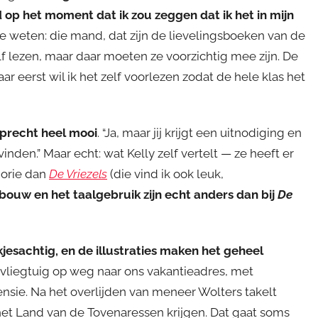
op het moment dat ik zou zeggen dat ik het in mijn
ze weten: die mand, dat zijn de lievelingsboeken van de
elf lezen, maar daar moeten ze voorzichtig mee zijn. De
aar eerst wil ik het zelf voorlezen zodat de hele klas het
 oprecht heel mooi
. “Ja, maar jij krijgt een uitnodiging en
nden.” Maar echt: wat Kelly zelf vertelt — ze heeft er
gorie dan
De Vriezels
(die vind ik ook leuk,
bouw en het taalgebruik zijn echt anders dan bij
De
okjesachtig, en de illustraties maken het geheel
t vliegtuig op weg naar ons vakantieadres, met
ensie. Na het overlijden van meneer Wolters takelt
 het Land van de Tovenaressen krijgen. Dat gaat soms