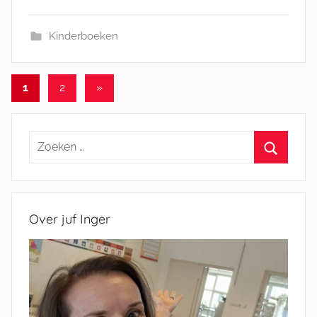
Kinderboeken
Berichten
Volgende
1
2
»
berichten
paginering
Zoeken
naar:
Zoeken
Over juf Inger