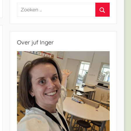
Zoeken
naar:
Zoeken
Over juf Inger