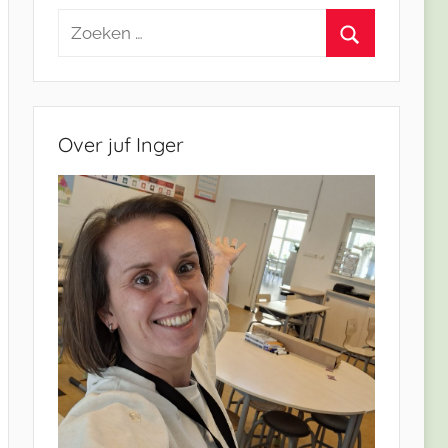
Zoeken
naar:
Zoeken
Over juf Inger