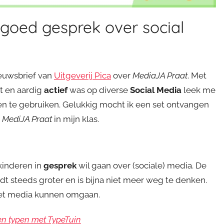
goed gesprek over social
ieuwsbrief van
Uitgeverij Pica
over
MediaJA Praat
. Met
at en aardig
actief
was op diverse
Social Media
leek me
en te gebruiken. Gelukkig mocht ik een set ontvangen
t
MediJA Praat
in mijn klas.
kinderen in
gesprek
wil gaan over (sociale) media. De
dt steeds groter en is bijna niet meer weg te denken.
et media kunnen omgaan.
en typen met TypeTuin