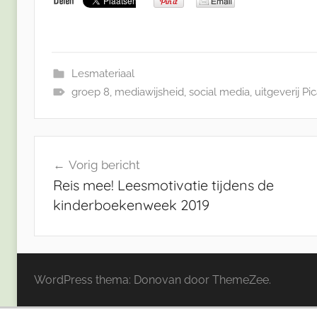
Lesmateriaal
groep 8
,
mediawijsheid
,
social media
,
uitgeverij Pi
Bericht
Vorig bericht
navigatie
Reis mee! Leesmotivatie tijdens de
kinderboekenweek 2019
WordPress thema: Donovan door ThemeZee.