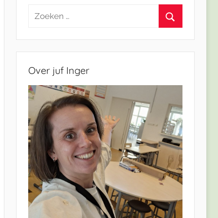
Zoeken
naar:
Zoeken
Over juf Inger