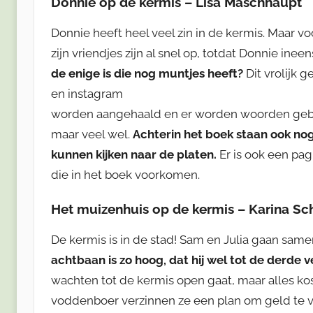
Donnie op de kermis – Lisa Maschhaupt
Donnie heeft heel veel zin in de kermis. Maar voo
zijn vriendjes zijn al snel op, totdat Donnie inee
de enige is die nog muntjes heeft?
Dit vrolijk g
en instagram
worden aangehaald en er worden woorden gebruikt
maar veel wel.
Achterin het boek staan ook n
kunnen kijken naar de platen.
Er is ook een pag
die in het boek voorkomen.
Het muizenhuis op de kermis – Karina S
De kermis is in de stad! Sam en Julia gaan sam
achtbaan is zo hoog, dat hij wel tot de derde v
wachten tot de kermis open gaat, maar alles ko
voddenboer verzinnen ze een plan om geld te v