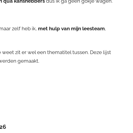
n qua kanshebbers
dus ik ga geen gokje wagen.
 maar zelf heb ik,
met hulp van mijn leesteam
,
 weet zit er wel een thematitel tussen. Deze lijst
 werden gemaakt.
026