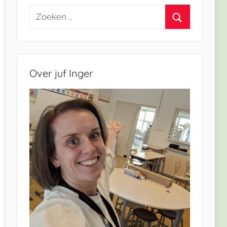
Zoeken
naar:
Zoeken
Over juf Inger