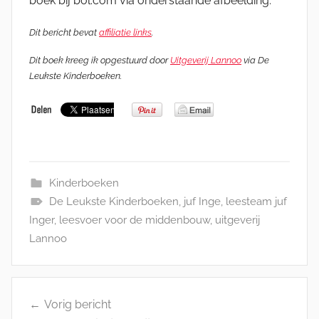
boek bij bol.com via onderstaande afbeelding.
Dit bericht bevat
affiliatie links
.
Dit boek kreeg ik opgestuurd door
Uitgeverij Lannoo
via De
Leukste Kinderboeken.
Kinderboeken
De Leukste Kinderboeken
,
juf Inge
,
leesteam juf
Inger
,
leesvoer voor de middenbouw
,
uitgeverij
Lannoo
Bericht
Vorig bericht
navigatie