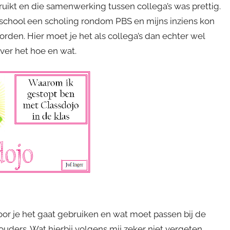
ikt en die samenwerking tussen collega’s was prettig.
e school een scholing rondom PBS en mijns inziens kon
rden. Hier moet je het als collega’s dan echter wel
ver het hoe en wat.
oor je het gaat gebruiken en wat moet passen bij de
ouders. Wat hierbij volgens mij zeker niet vergeten