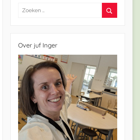
Zoeken
naar:
Zoeken
Over juf Inger