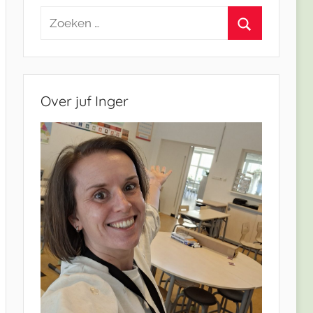
Zoeken
naar:
Zoeken
Over juf Inger