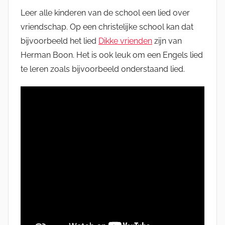
Leer alle kinderen van de school een lied over
vriendschap. Op een christelijke school kan dat
bijvoorbeeld het lied
Dikke vrienden
zijn van
Herman Boon. Het is ook leuk om een Engels lied
te leren zoals bijvoorbeeld onderstaand lied.