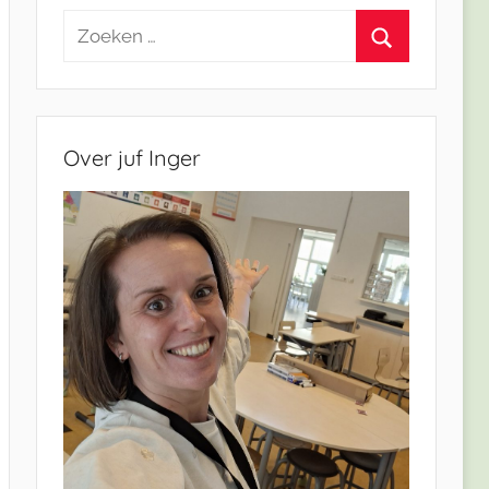
Zoeken
naar:
Zoeken
Over juf Inger