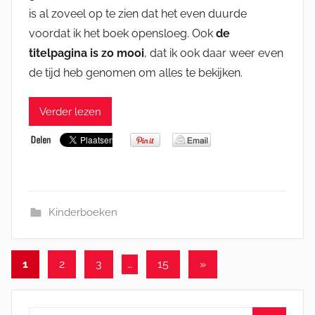
is al zoveel op te zien dat het even duurde
voordat ik het boek opensloeg. Ook
de
titelpagina is zo mooi
, dat ik ook daar weer even
de tijd heb genomen om alles te bekijken.
Verder lezen
Kinderboeken
Berichten
Volgende
1
2
3
…
15
»
berichten
paginering