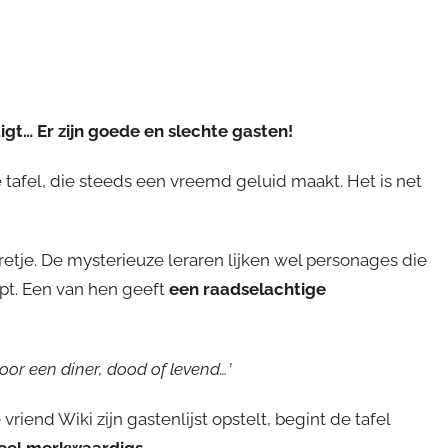
digt… Er zijn goede en slechte gasten!
tafel, die steeds een vreemd geluid maakt. Het is net
n pretje. De mysterieuze leraren lijken wel personages die
apt. Een van hen geeft
een raadselachtige
voor een diner, dood of levend…’
iend Wiki zijn gastenlijst opstelt, begint de tafel
heel merkwaardigs
…