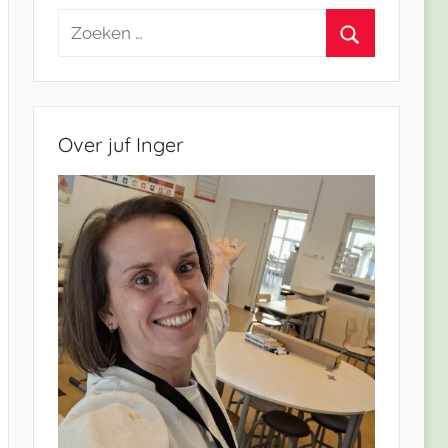
Zoeken
naar:
Zoeken
Over juf Inger