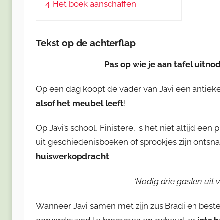
4
Het boek aanschaffen
Tekst op de achterflap
Pas op wie je aan tafel uitno
Op een dag koopt de vader van Javi een antieke 
alsof het meubel leeft
!
Op Javi’s school, Finistere, is het niet altijd ee
uit geschiedenisboeken of sprookjes zijn ontsn
huiswerkopdracht
:
‘Nodig drie gasten uit 
Wanneer Javi samen met zijn zus Bradi en beste vr
oorverdovend te brommen en gebeurt er
iets 