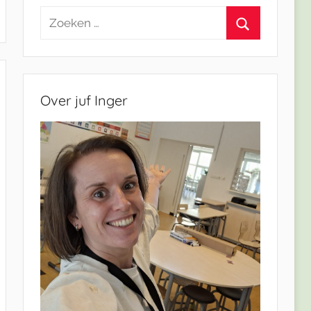
Zoeken
naar:
Zoeken
Over juf Inger