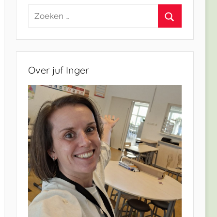
Zoeken
naar:
Zoeken
Over juf Inger