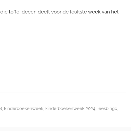
t die toffe ideeën deelt voor de leukste week van het
8
,
kinderboekenweek
,
kinderboekenweek 2024
,
leesbingo
,