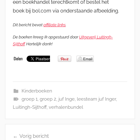
een boekhandel terechtkomt of bestel het
boek bij bol.com via onderstaande afbeelding.
Dit bericht bevat
affiliate links
.
De boeken kreeg ik opgestuurd door
Uitgeverij Luitingh-
Sijthoff
. Hartelijk dank!
Kinderboeken
groep 1
,
groep 2
,
juf Inge
,
leesteam juf Inger
,
Luitingh-Sijthoff
,
verhalenbundel
Bericht
Vorig bericht