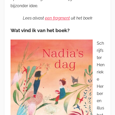
bijzonder idee.
Lees alvast
een fragment
uit het boek
Wat vind ik van het boek?
Sch
rijfs
ter
Hen
riek
e
Her
ber
en
illus