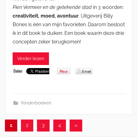
Pien Vermeer en de getekende stad
in 3 woorden:
creativiteit, moed, avontuur
. Uitgeverij Billy
Bones is één van mijn favorieten. Daarom besloot
ik in dit boek te duiken. Een boek waarin deze drie
concepten zeker terugkomen!
Verder lezen
Kinderboeken
Berichten
Volgende
1
2
3
4
»
berichten
paginering