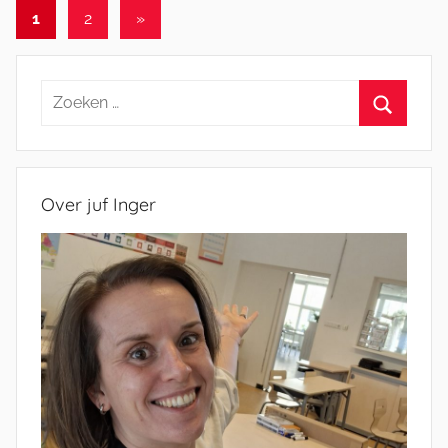
Berichten
Volgende
1
2
»
berichten
paginering
Zoeken
naar:
Zoeken
Over juf Inger