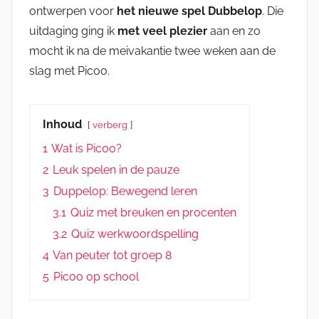
ontwerpen voor
het nieuwe spel Dubbelop
. Die
uitdaging ging ik
met veel plezier
aan en zo
mocht ik na de meivakantie twee weken aan de
slag met Picoo.
Inhoud
verberg
1
Wat is Picoo?
2
Leuk spelen in de pauze
3
Duppelop: Bewegend leren
3.1
Quiz met breuken en procenten
3.2
Quiz werkwoordspelling
4
Van peuter tot groep 8
5
Picoo op school