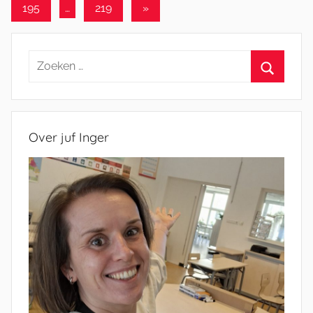
paginering
Volgende
195
…
219
»
berichten
Zoeken
naar:
Zoeken
Over juf Inger