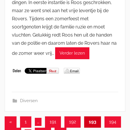
dingen. In eerste instantie is Roos geschrokken,
maar ze went snel aan het vrije leventje bij de
Rovers. Tijdens een zomerfeest met
soortgenoten krijgt de familie ruzie en moet
vluchten. Gelukkig redt Roos hen uit de handen
van de politie en daarom laten de Rovers haar na
de zomer weer vrij…
Verder lezen
Diversen
Berichten
Vorige
«
1
…
191
192
193
194
berichten