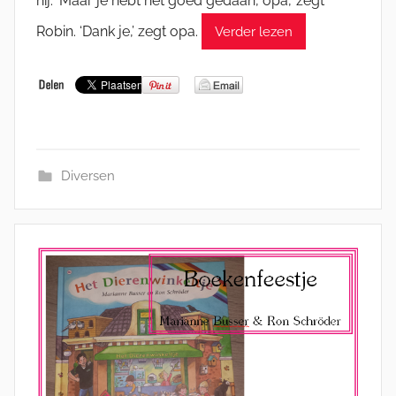
hij. ‘Maar je hebt het goed gedaan, opa,’ zegt
Robin. ‘Dank je,’ zegt opa.
Verder lezen
Diversen