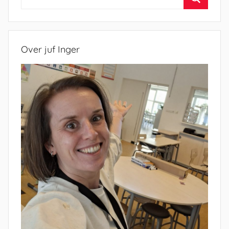
naar:
Zoeken
Over juf Inger