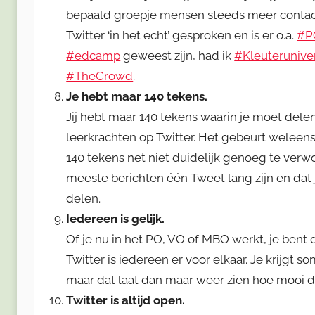
bepaald groepje mensen steeds meer contact
Twitter ‘in het echt’ gesproken en is er o.a.
#P
#edcamp
geweest zijn, had ik
#Kleuteruniver
#TheCrowd
.
Je hebt maar 140 tekens.
Jij hebt maar 140 tekens waarin je moet dele
leerkrachten op Twitter. Het gebeurt weleen
140 tekens net niet duidelijk genoeg te verw
meeste berichten één Tweet lang zijn en dat
delen.
Iedereen is gelijk.
Of je nu in het PO, VO of MBO werkt, je bent di
Twitter is iedereen er voor elkaar. Je krijgt s
maar dat laat dan maar weer zien hoe mooi 
Twitter is altijd open.