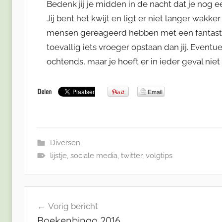
Bedenk jij je midden in de nacht dat je nog e
Jij bent het kwijt en ligt er niet langer wakke
mensen gereageerd hebben met een fantastis
toevallig iets vroeger opstaan dan jij. Eventue
ochtends, maar je hoeft er in ieder geval niet
Diversen
lijstje
,
sociale media
,
twitter
,
volgtips
Bericht
Vorig bericht
navigatie
Boekenbingo 2016