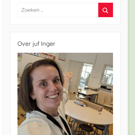
Zoeken
naar:
Zoeken
Over juf Inger