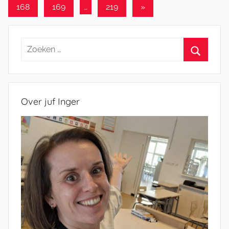
berichten
paginering
Volgende
168
169
…
219
»
berichten
Zoeken
naar:
Zoeken
Over juf Inger