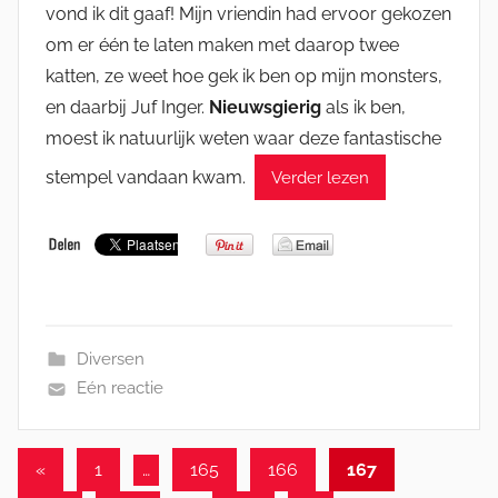
vond ik dit gaaf! Mijn vriendin had ervoor gekozen
om er één te laten maken met daarop twee
katten, ze weet hoe gek ik ben op mijn monsters,
en daarbij Juf Inger.
Nieuwsgierig
als ik ben,
moest ik natuurlijk weten waar deze fantastische
stempel vandaan kwam.
Verder lezen
Diversen
Eén reactie
Berichten
Vorige
«
1
…
165
166
167