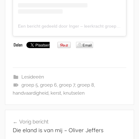
Een bericht gedeeld door Inger – leerkracht groep 7/8 (@juf_inger)
Lesideeën
groep 5
,
groep 6
,
groep 7
,
groep 8
,
handvaardigheid
,
kerst
,
knutselen
Bericht
Vorig bericht
navigatie
Die eland is van mij – Oliver Jeffers