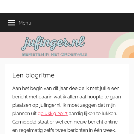
Ga
jufinger.nl
Genieten
naar
in
de
Menu
het
inhoud
onderwijs
Een blogritme
Aan het begin van dit jaar deelde ik met jullie een
bericht met daarin wat ik allemaal hoopte te gaan
plaatsen op jufinger.nl. Ik moet zeggen dat mijn
plannen uit
gelukkig 2017
aardig lijken te lukken.
Gemiddeld staat er wel een nieuw bericht online
en regelmatig zelfs twee berichten in één week.