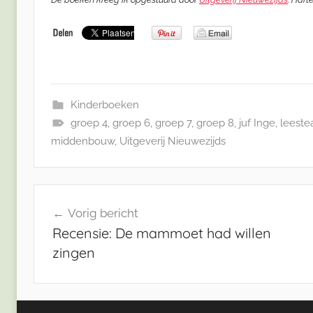
Kinderboeken
groep 4
,
groep 6
,
groep 7
,
groep 8
,
juf Inge
,
leeste
middenbouw
,
Uitgeverij Nieuwezijds
Bericht
Vorig bericht
navigatie
Recensie: De mammoet had willen
zingen