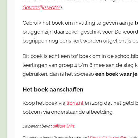
Gevaarlijk water
).
Gebruik het boek om invulling te geven aan je
t
bruggen zijn daar zeker geschikt voor. De woorde
begrippen nog eens kort worden uitgelicht is ee
Dit boek is echt een tof boek om in de schoolbi
leerlingen van groep 4 t/m 8 mee aan de slag k
gebruiken, dan is het sowieso
een boek waar je 
Het boek aanschaffen
Koop het boek via
libris.nl
en zorg dat het geld b
bol.com via onderstaande afbeelding.
Dit bericht bevat
affiliate links
.
De boeken kreeg ik opgestuurd door
Uitgeverij Nieuwezijds
. Hart