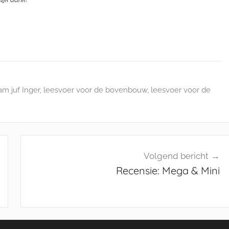
am juf Inger
,
leesvoer voor de bovenbouw
,
leesvoer voor de
Volgend bericht
Recensie: Mega & Mini