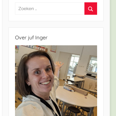
Zoeken
naar:
Zoeken
Over juf Inger