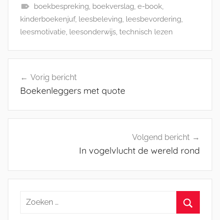
boekbespreking
,
boekverslag
,
e-book
,
kinderboekenjuf
,
leesbeleving
,
leesbevordering
,
leesmotivatie
,
leesonderwijs
,
technisch lezen
Bericht
Vorig bericht
navigatie
Boekenleggers met quote
Volgend bericht
In vogelvlucht de wereld rond
Zoeken
naar:
Zoeken