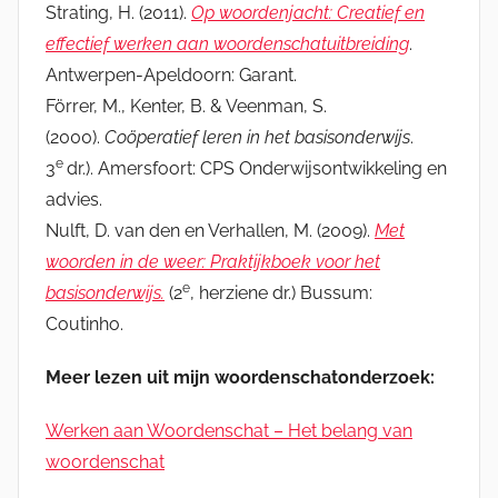
Strating, H. (2011).
Op woordenjacht:
Creatief en
effectief werken aan woordenschatuitbreiding
.
Antwerpen-Apeldoorn: Garant.
Förrer, M., Kenter, B. & Veenman, S.
(2000).
Coöperatief leren in het basisonderwijs
.
e
3
dr.). Amersfoort: CPS Onderwijsontwikkeling en
advies.
Nulft, D. van den en Verhallen, M. (2009).
Met
woorden in de weer: Praktijkboek voor
het
e
basisonderwijs.
(2
, herziene dr.)
Bussum:
Coutinho.
Meer lezen uit mijn woordenschatonderzoek:
Werken aan Woordenschat – Het belang van
woordenschat