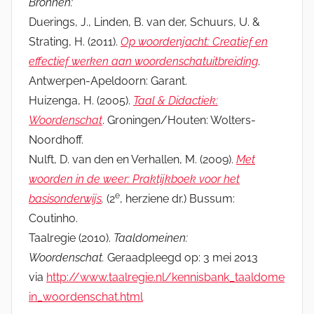
Bronnen:
Duerings, J., Linden, B. van der, Schuurs, U. &
Strating, H. (2011).
Op woordenjacht:
Creatief en
effectief werken aan woordenschatuitbreiding
.
Antwerpen-Apeldoorn: Garant.
Huizenga, H. (2005).
Taal & Didactiek:
Woordenschat
. Groningen/Houten: Wolters-
Noordhoff.
Nulft, D. van den en Verhallen, M. (2009).
Met
woorden in de weer: Praktijkboek voor h
et
e
basisonderwijs
.
(2
, herziene dr.)
Bussum:
Coutinho.
Taalregie (2010).
Taaldomeinen:
Woordenschat.
Geraadpleegd op: 3 mei 2013
via
http://www.taalregie.nl/kennisbank_taaldome
in_woordenschat.html