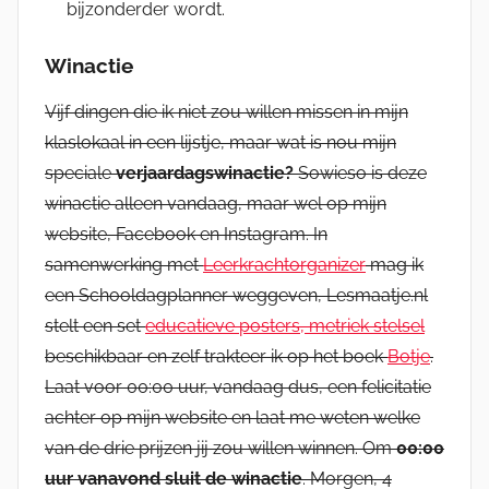
bijzonderder wordt.
Winactie
Vijf dingen die ik niet zou willen missen in mijn
klaslokaal in een lijstje, maar wat is nou mijn
speciale
verjaardagswinactie?
Sowieso is deze
winactie alleen vandaag, maar wel op mijn
website, Facebook en Instagram. In
samenwerking met
Leerkrachtorganizer
mag ik
een Schooldagplanner weggeven, Lesmaatje.nl
stelt een set
educatieve posters, metriek stelsel
beschikbaar en zelf trakteer ik op het boek
Botje
.
Laat voor 00:00 uur, vandaag dus, een felicitatie
achter op mijn website en laat me weten welke
van de drie prijzen jij zou willen winnen. Om
00:00
uur vanavond sluit de winactie
. Morgen, 4