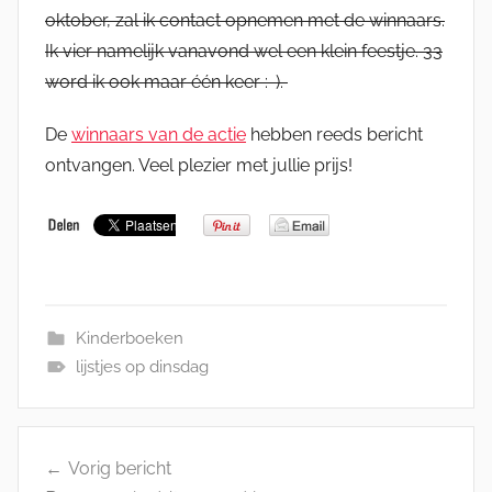
oktober, zal ik contact opnemen met de winnaars.
Ik vier namelijk vanavond wel een klein feestje. 33
word ik ook maar één keer :-).
De
winnaars van de actie
hebben reeds bericht
ontvangen. Veel plezier met jullie prijs!
Kinderboeken
lijstjes op dinsdag
Bericht
Vorig bericht
navigatie