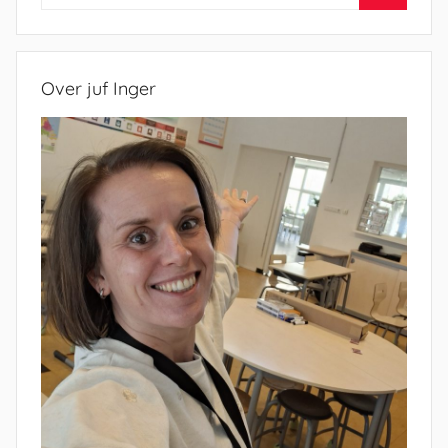
naar:
Zoeken
Over juf Inger