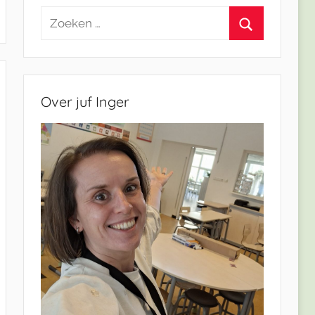
Zoeken
naar:
Zoeken
Over juf Inger