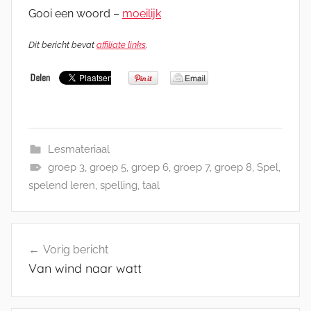
Gooi een woord –
moeilijk
Dit bericht bevat
affiliate links
.
Lesmateriaal
groep 3
,
groep 5
,
groep 6
,
groep 7
,
groep 8
,
Spel
,
spelend leren
,
spelling
,
taal
Bericht
Vorig bericht
navigatie
Van wind naar watt