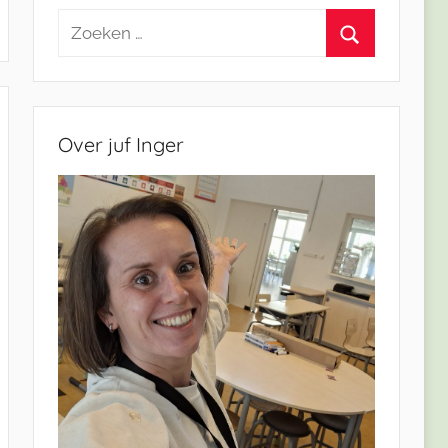
Zoeken
naar:
Zoeken
Over juf Inger