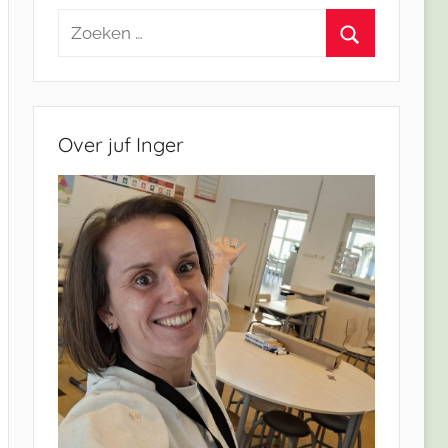
Zoeken
naar:
Zoeken
Over juf Inger