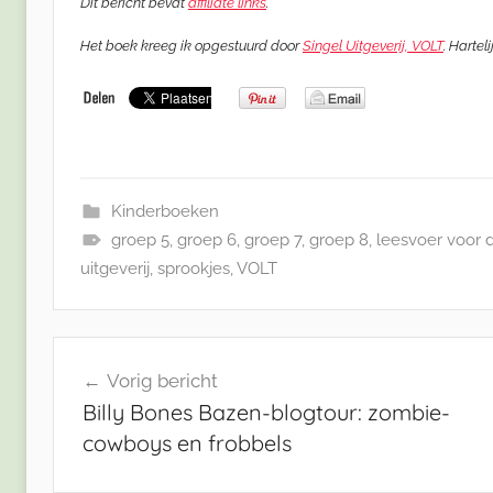
Dit bericht bevat
affiliate links
.
Het boek kreeg ik opgestuurd door
Singel Uitgeverij, VOLT
. Hartel
Kinderboeken
groep 5
,
groep 6
,
groep 7
,
groep 8
,
leesvoer voor
uitgeverij
,
sprookjes
,
VOLT
Bericht
Vorig bericht
navigatie
Billy Bones Bazen-blogtour: zombie-
cowboys en frobbels