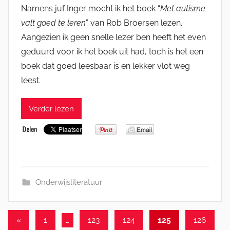
Namens juf Inger mocht ik het boek “
Met autisme
valt goed te leren
” van Rob Broersen lezen.
Aangezien ik geen snelle lezer ben heeft het even
geduurd voor ik het boek uit had, toch is het een
boek dat goed leesbaar is en lekker vlot weg
leest.
Verder lezen
Onderwijsliteratuur
Berichten
Vorige
«
1
…
123
124
125
126