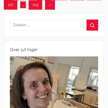
berichten
paginering
Volgende
127
…
219
»
berichten
Zoeken
naar:
Zoeken
Over juf Inger