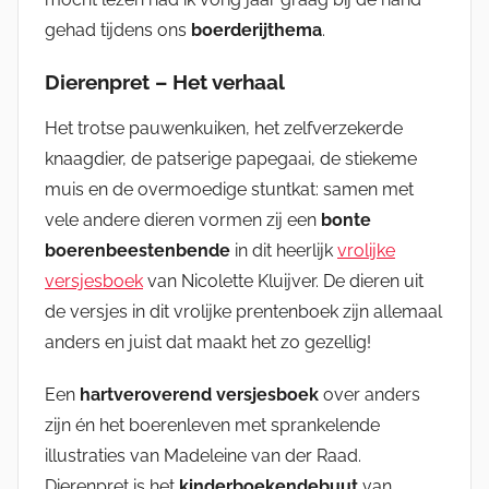
gehad tijdens ons
boerderijthema
.
Dierenpret – Het verhaal
Het trotse pauwenkuiken, het zelfverzekerde
knaagdier, de patserige papegaai, de stiekeme
muis en de overmoedige stuntkat: samen met
vele andere dieren vormen zij een
bonte
boerenbeestenbende
in dit heerlijk
vrolijke
versjesboek
van Nicolette Kluijver. De dieren uit
de versjes in dit vrolijke prentenboek zijn allemaal
anders en juist dat maakt het zo gezellig!
Een
hartveroverend versjesboek
over anders
zijn én het boerenleven met sprankelende
illustraties van Madeleine van der Raad.
Dierenpret is het
kinderboekendebuut
van