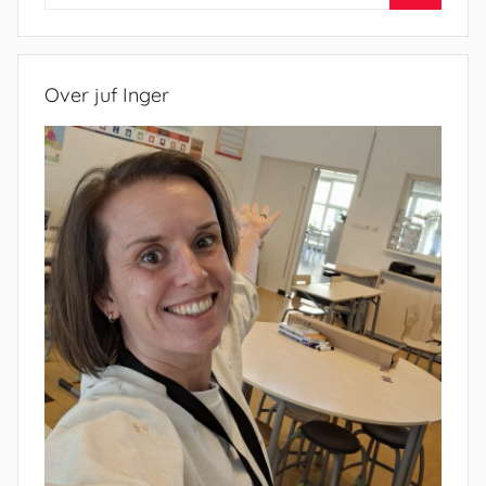
naar:
Zoeken
Over juf Inger