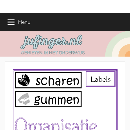
Ga
jufinger.nl
Genieten
naar
in
de
Menu
het
inhoud
onderwijs