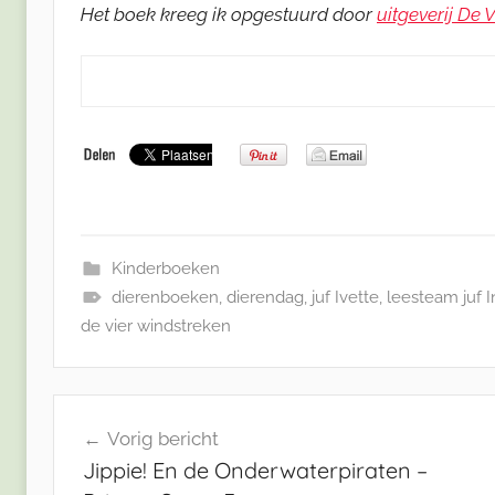
Het boek kreeg ik opgestuurd door
uitgeverij De 
Kinderboeken
dierenboeken
,
dierendag
,
juf Ivette
,
leesteam juf I
de vier windstreken
Bericht
Vorig bericht
navigatie
Jippie! En de Onderwaterpiraten –