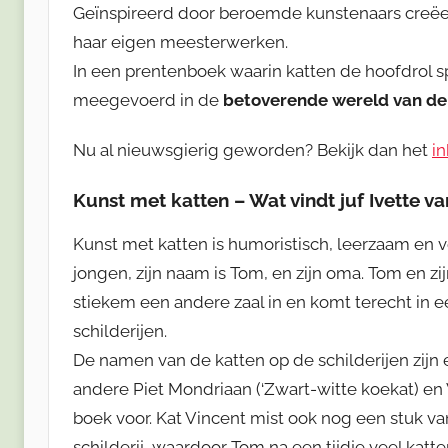
Geïnspireerd door beroemde kunstenaars creëe
haar eigen meesterwerken.
In een prentenboek waarin katten de hoofdrol 
meegevoerd in de
betoverende wereld van de
Nu al nieuwsgierig geworden? Bekijk dan het
i
Kunst met katten – Wat vindt juf Ivette v
Kunst met katten is humoristisch, leerzaam en 
jongen, zijn naam is Tom, en zijn oma. Tom en 
stiekem een andere zaal in en komt terecht in e
schilderijen.
De namen van de katten op de schilderijen zijn 
andere Piet Mondriaan (‘Zwart-witte koekat) en V
boek voor. Kat Vincent mist ook nog een stuk van
schilderij, waardoor Tom na een tijdje veel katten