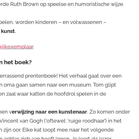
rde Ruth Brown op speelse en humoristische wijze
spelen, worden kinderen – en volwassenen –
 kunst
.
nkijkexemplaar
.
an het boek?
verrassend prentenboek! Het verhaal gaat over een
zijn oma gaan samen naar een museum. Tom glipt
en zaal waar katten de hoofdrol spelen in de
een v
erwijzing naar een kunstenaar
. Zo komen onder
incent van Gogh (‘oftewel: ‘ruige roodhaar’) in het
 zijn oor. Elke kat loopt mee naar het volgende
 achter zich aan heeft lopen. Je leert als lezer