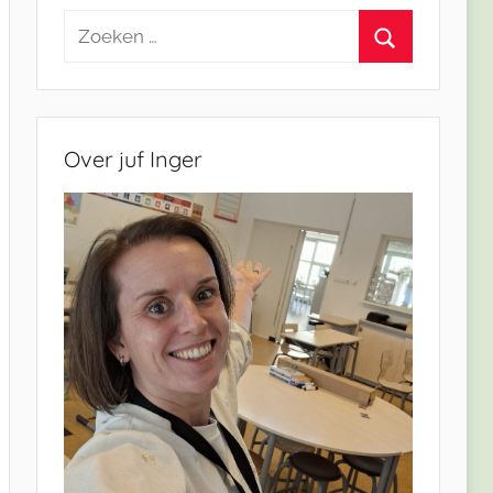
Zoeken
naar:
Zoeken
Over juf Inger